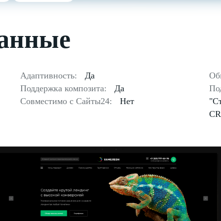
данные
Адаптивность:
Да
Об
Поддержка композита:
Да
По
Совместимо с Сайты24:
Нет
"С
CR