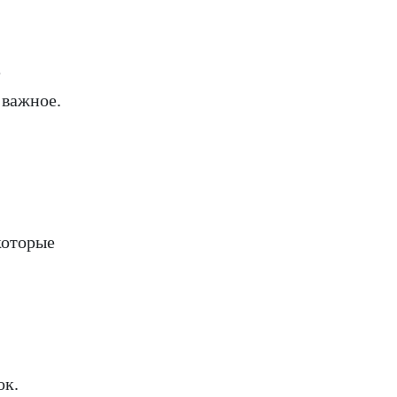
е
 важное.
которые
ок.