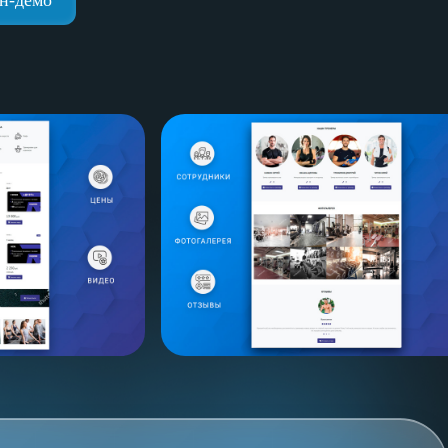
н-демо