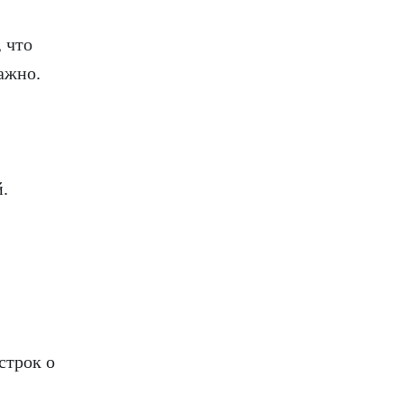
 что
ажно.
.
строк о