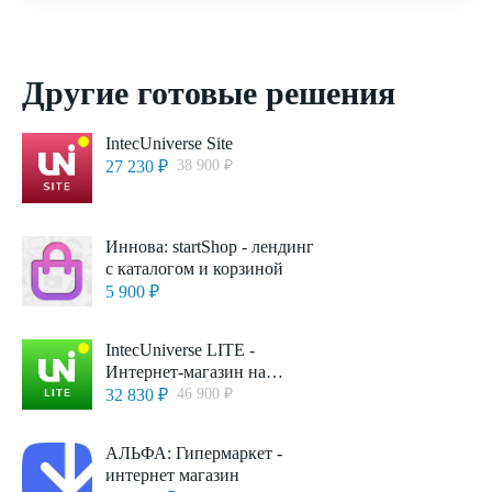
Другие готовые решения
IntecUniverse Site
27 230 ₽
38 900 ₽
Иннова: startShop - лендинг
с каталогом и корзиной
5 900 ₽
IntecUniverse LITE -
Интернет-магазин на
редакции Старт
32 830 ₽
46 900 ₽
АЛЬФА: Гипермаркет -
интернет магазин