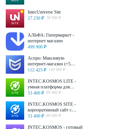
IntecUniverse Site
27 230 ₽
38 900 ₽
АЛЬФА: Гипермаркет -
интернет магазин
499 900 ₽
Аспро: Максимум-
интернет-магазин (+5
готовых тематик)
112 425 ₽
149 900 ₽
INTEC.KOSMOS LITE -
умная платформа для
запуска интернет-магазина
53 400 ₽
89 000 ₽
на редакции «Старт»
INTEC.KOSMOS SITE -
корпоративный сайт с
искусственным
53 400 ₽
89 000 ₽
интеллектом
INTEC.KOSMOS - готовый