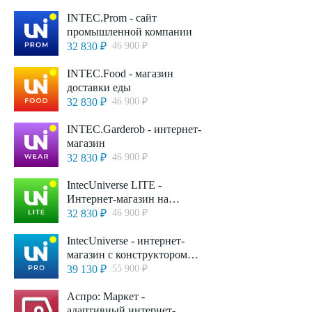
INTEC.Prom - сайт
промышленной компании
32 830 ₽
46 900 ₽
INTEC.Food - магазин
доставки еды
32 830 ₽
46 900 ₽
INTEC.Garderob - интернет-
магазин
32 830 ₽
46 900 ₽
IntecUniverse LITE -
Интернет-магазин на
редакции Старт
32 830 ₽
46 900 ₽
IntecUniverse - интернет-
магазин с конструктором
дизайна
39 130 ₽
55 900 ₽
Аспро: Маркет -
адаптивный интернет-