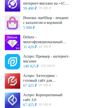
интернет-магазин на «1С-
Битрикс» со встроенным
59 400 ₽
99 000 ₽
искусственным
интеллектом
Иннова: startShop - лендинг
с каталогом и корзиной
5 900 ₽
Deluxe -
многофункциональный
интернет-магазин 2 в 1
31 429 ₽
44 900 ₽
Аспро: Премьер - интернет-
магазин
149 925 ₽
199 000 ₽
Аспро: Автосервис -
готовый сайт для
автомастерских и
67 425 ₽
89 900 ₽
шиномонтажей
Аспро: Корпоративный
сайт 3.0
67 425 ₽
89 900 ₽