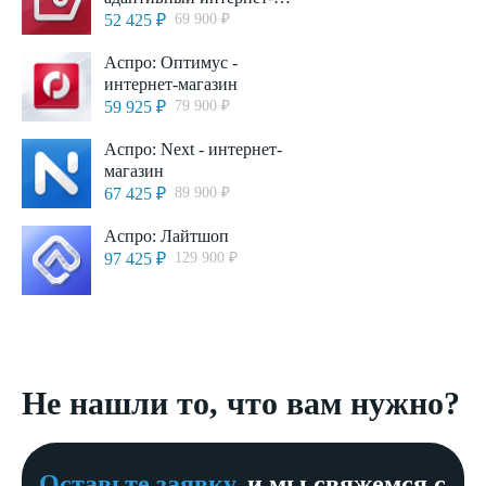
магазин
52 425 ₽
69 900 ₽
Аспро: Оптимус -
интернет-магазин
59 925 ₽
79 900 ₽
Аспро: Next - интернет-
магазин
67 425 ₽
89 900 ₽
Аспро: Лайтшоп
97 425 ₽
129 900 ₽
Не нашли то, что вам нужно?
Оставьте заявку,
и мы свяжемся с